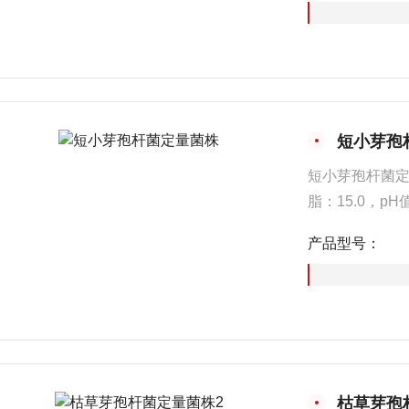
短小芽孢
短小芽孢杆菌定
脂：15.0，pH值
产品型号：
枯草芽孢