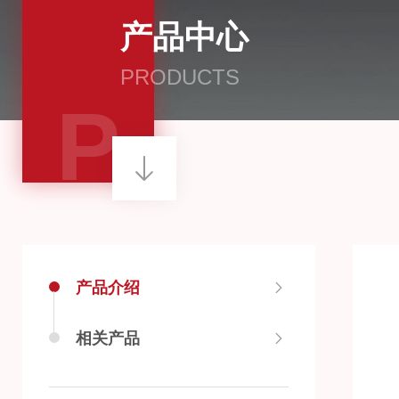
产品中心
PRODUCTS
P
产品介绍
相关产品