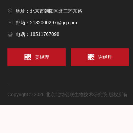
地址：北京市朝阳区北三环东路
邮箱：2182000297@qq.com
电话：18511767098
姜经理
谢经理
Copyright © 2026 北京北纳创联生物技术研究院 版权所有