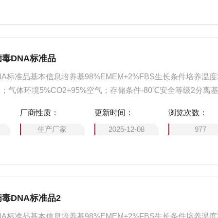
病毒DNA标准品
NA标准品基本信息培养基98%EMEM+2%FBS生长条件培养温度
天；气体环境5%CO2+95%空气；存储条件-80℃安全等级2分离
猴的脑肿瘤中分离出来的操作步骤本标准品使用时，移至室温待
厂商性质：
更新时间：
浏览次数：
时离心后使用，尽量避免反复冻融
生产厂家
2025-12-08
977
病毒DNA标准品2
NA标准品基本信息培养基98%EMEM+2%FBS生长条件培养温度