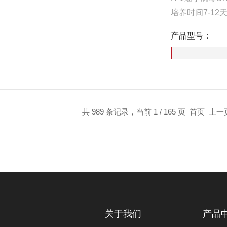
培养时间7-12
株是从猫头鹰
产品型号：
震荡均匀，瞬
共 989 条记录，当前 1 / 165 页 首页 上
关于我们
产品