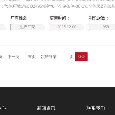
天；气体环境5%CO2+95%空气；存储条件-80℃安全等级2分离
猴的脑肿瘤中分离出来的操作步骤本标准品使用时，移至室温待
厂商性质：
更新时间：
浏览次数：
时离心后使用，尽量避免反复冻融
生产厂家
2025-12-08
958
一页
下一页
末页
跳转到第
页
中心
新闻资讯
联系我们