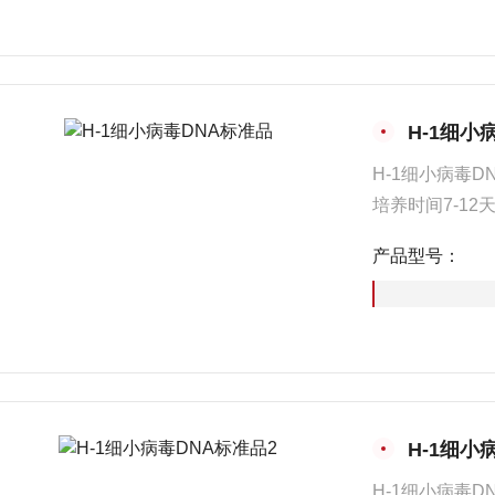
H-1细小
H-1细小病毒D
培养时间7-12
株是从猫头鹰
产品型号：
震荡均匀，瞬
H-1细小
H-1细小病毒D