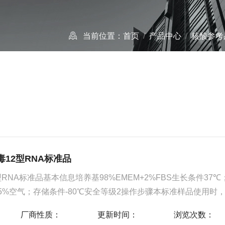
当前位置：
首页
/
产品中心
/
核酸参考
12型RNA标准品
RNA标准品基本信息培养基98%EMEM+2%FBS生长条件37℃；
+95%空气；存储条件-80℃安全等级2操作步骤本标准样品使用时
℃）复融后，震荡均匀，简短离心，置于冰上低温环境暂存待用，尽
厂商性质：
更新时间：
浏览次数：