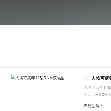
人埃可病毒
人埃可病毒12型
天；5%CO2
温（20~25
产品型号：
反复冻融