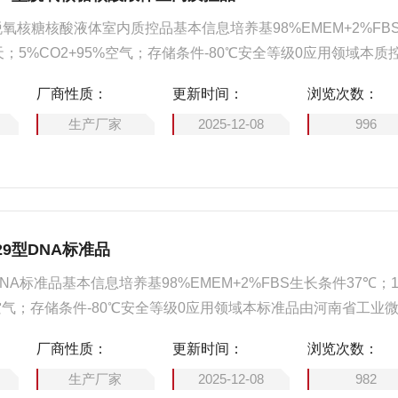
脱氧核糖核酸液体室内质控品基本信息培养基98%EMEM+2%FB
天；5%CO2+95%空气；存储条件-80℃安全等级0应用领域本质
物菌种工程技术研究中心研制，为人腺病毒29型灭活菌悬液，
厂商性质：
更新时间：
浏览次数：
可用于方法建立、工作标准赋值、方法确认与评价、产品质量控
生产厂家
2025-12-08
996
9型DNA标准品
NA标准品基本信息培养基98%EMEM+2%FBS生长条件37℃；
5%空气；存储条件-80℃安全等级0应用领域本标准品由河南省工业
中心研制，适用于人腺病毒29型的定量研究分析、测量方法验
厂商性质：
更新时间：
浏览次数：
量控制
生产厂家
2025-12-08
982