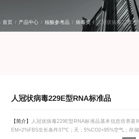
：
首页
/
产品中心
/
核酸参考品
/
病毒类
/ 人冠状病毒229E
人冠状病毒229E型RNA标准品
【简介】
人冠状病毒229E型RNA标准品基本信息培养基9
EM+2%FBS生长条件37℃；天；5%CO2+95%空气；存储
0℃安全等级0操作步骤本标准样品使用时，移至室温（2