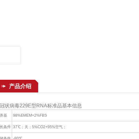
产品介绍
冠状病毒229E型RNA标准品基本信息
养基
98%EMEM+2%FBS
长条件
37℃；天；5%CO2+95%空气；
储条件
-80℃