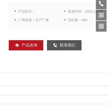
5℃）复融后，震荡均匀，简短离心，置于冰上低温环境
产品型号：
更新时间：2025-12-08
用，尽量避免反复冻融
厂商性质：生产厂家
访问量：484
产品咨询
联系我们