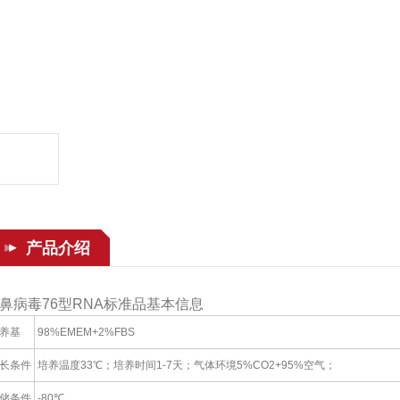
产品介绍
鼻病毒76型RNA标准品基本信息
养基
98%EMEM+2%FBS
长条件
培养温度33℃；培养时间1-7天；气体环境5%CO2+95%空气；
储条件
-80℃