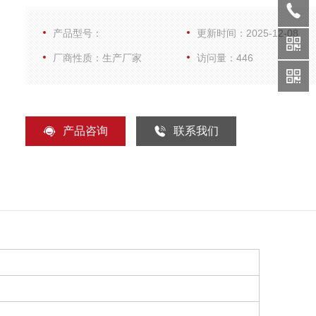
时，移至室温待溶解后，震荡均匀，瞬时离心后使用，尽
产品型号：
更新时间：2025-12-08
反复冻融
厂商性质：生产厂家
访问量：446
产品咨询
联系我们