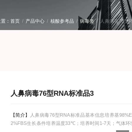
位置：
首页
/
产品中心
/
核酸参考品
/
病毒类
/ 人鼻病毒76型
人鼻病毒76型RNA标准品3
【简介】
人鼻病毒76型RNA标准品基本信息培养基98%E
2%FBS生长条件培养温度33℃；培养时间1-7天；气体环
O2+95%空气；存储条件-80℃安全等级2操作步骤本标