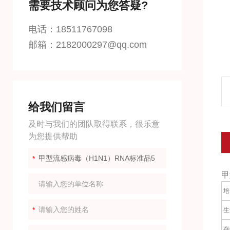
需要技术顾问为您答疑?
电话：18511767098
邮箱：2182000297@qq.com
给我们留言
及时与我们的团队取得联系，很乐意
为您提供帮助
甲
培
生
存