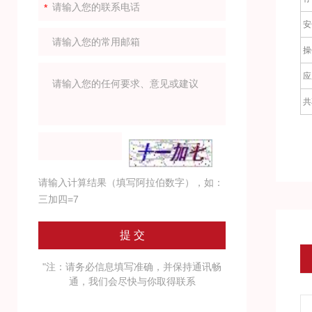
安
操
应
共
请输入计算结果（填写阿拉伯数字），如：
三加四=7
"注：请务必信息填写准确，并保持通讯畅
通，我们会尽快与你取得联系