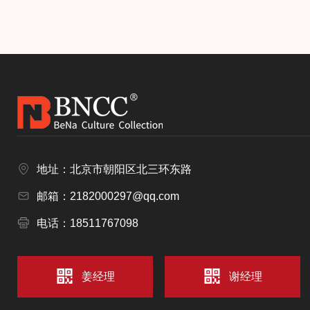
地址：北京市朝阳区北三环东路
邮箱：2182000297@qq.com
电话：18511767098
姜经理
谢经理