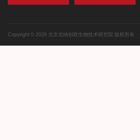
Copyright © 2026 北京北纳创联生物技术研究院 版权所有