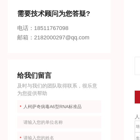
需要技术顾问为您答疑?
电话：18511767098
邮箱：2182000297@qq.com
给我们留言
及时与我们的团队取得联系，很乐意
为您提供帮助
人
培
生