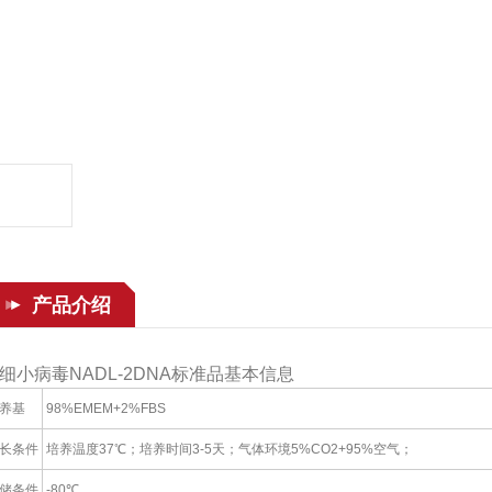
产品介绍
细小病毒NADL-2DNA标准品基本信息
养基
98%EMEM+2%FBS
长条件
培养温度37℃；培养时间3-5天；气体环境5%CO2+95%空气；
储条件
-80℃