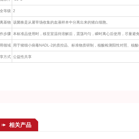
全等级
2
离基物
该菌株是从屠宰场收集的血液样本中分离出来的猪白细胞。
作步骤
本标准品使用时，移至室温待溶解后，震荡均匀，瞬时离心后使用，尽量避
用领域
用于猪细小病毒NADL-2的质控品、标准物质研制，核酸检测阳性对照、核
享方式
公益性共享
相关产品