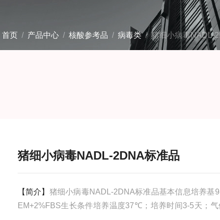
：
首页
/
产品中心
/
核酸参考品
/
病毒类
/ 猪细小病毒NADL-
猪细小病毒NADL-2DNA标准品
【简介】
猪细小病毒NADL-2DNA标准品基本信息培养基9
EM+2%FBS生长条件培养温度37℃；培养时间3-5天；
5%CO2+95%空气；存储条件-80℃安全等级2分离基物