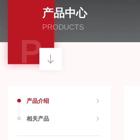
产品中心
PRODUCTS
P
产品介绍
相关产品