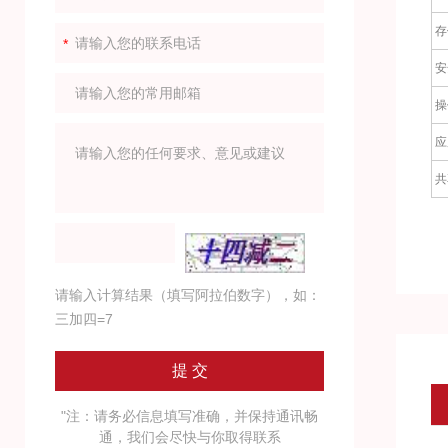
存
安
操
应
共
请输入计算结果（填写阿拉伯数字），如：
三加四=7
"注：请务必信息填写准确，并保持通讯畅
通，我们会尽快与你取得联系