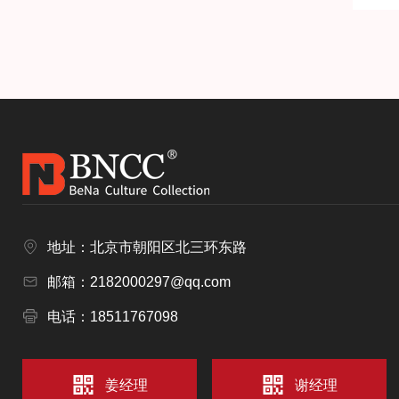
地址：北京市朝阳区北三环东路
邮箱：2182000297@qq.com
电话：18511767098
姜经理
谢经理