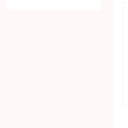
人腺病毒29型脱氧核糖核酸液体室内质控品
产品详情