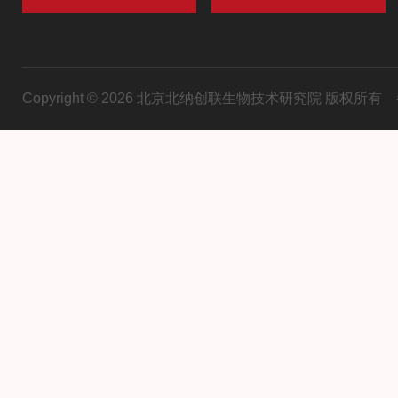
Copyright © 2026 北京北纳创联生物技术研究院 版权所有