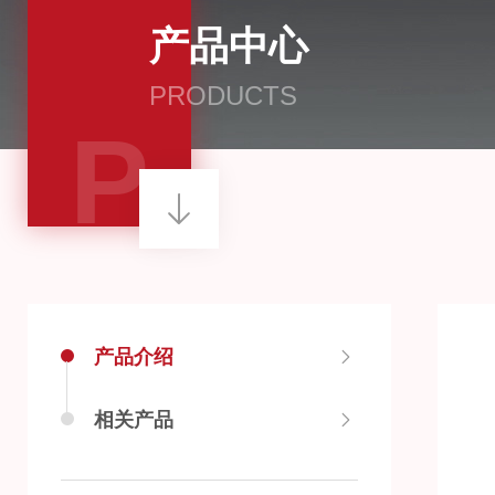
产品中心
PRODUCTS
P
产品介绍
相关产品