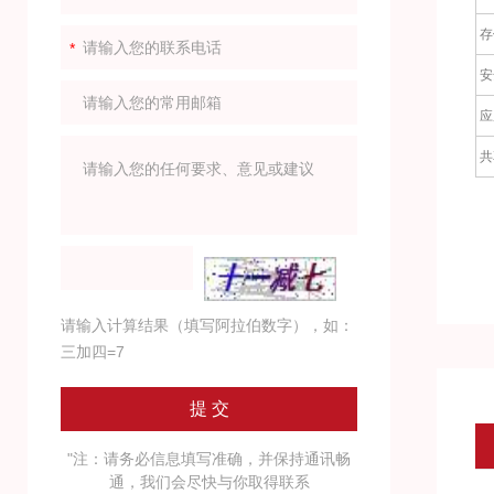
存
安
应
共
请输入计算结果（填写阿拉伯数字），如：
三加四=7
"注：请务必信息填写准确，并保持通讯畅
通，我们会尽快与你取得联系