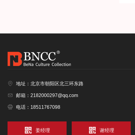
地址：北京市朝阳区北三环东路
邮箱：2182000297@qq.com
电话：18511767098
姜经理
谢经理