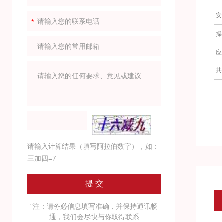
安
操
应
共
请输入计算结果（填写阿拉伯数字），如：
三加四=7
"注：请务必信息填写准确，并保持通讯畅
通，我们会尽快与你取得联系