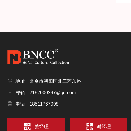
地址：北京市朝阳区北三环东路
邮箱：2182000297@qq.com
电话：18511767098
姜经理
谢经理