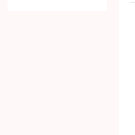
病毒29型DNA标准品
H-1细小病毒DNA
产品详情
产品详情