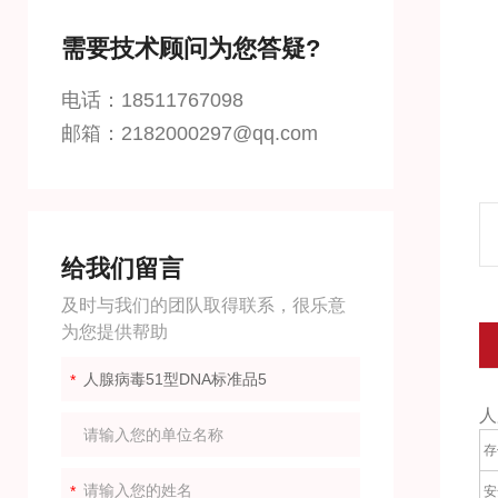
需要技术顾问为您答疑?
电话：18511767098
邮箱：2182000297@qq.com
给我们留言
及时与我们的团队取得联系，很乐意
为您提供帮助
人
存
安