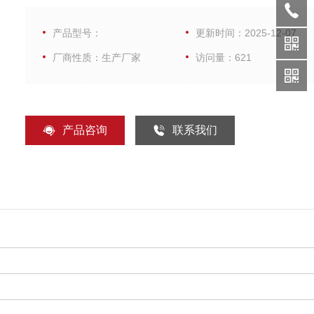
温（20~25℃）复融后，震荡均匀，简短离心，置于冰上
产品型号：
更新时间：2025-12-07
境暂存待用，尽量避免反复冻融
厂商性质：生产厂家
访问量：621
产品咨询
联系我们