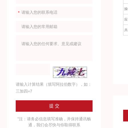
操
应
共
请输入计算结果（填写阿拉伯数字），如：
三加四=7
"注：请务必信息填写准确，并保持通讯畅
通，我们会尽快与你取得联系