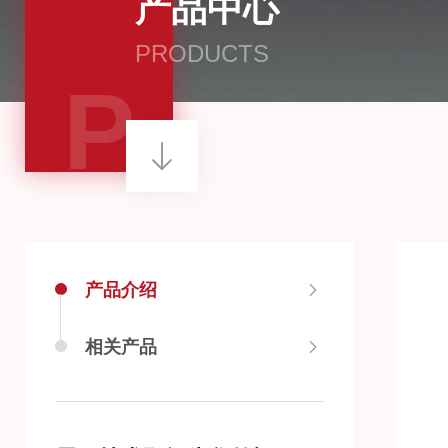
产品中心
PRODUCTS
P
产品介绍
相关产品