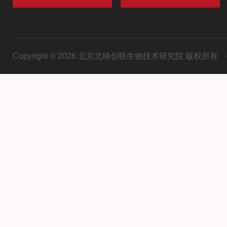
Copyright © 2026 北京北纳创联生物技术研究院 版权所有