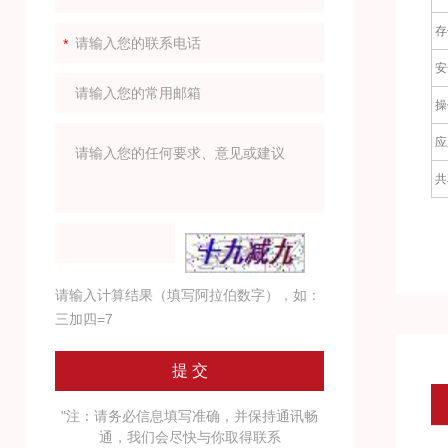
存
安
操
应
共
请输入计算结果（填写阿拉伯数字），如：
三加四=7
"注：请务必信息填写准确，并保持通讯畅
通，我们会尽快与你取得联系