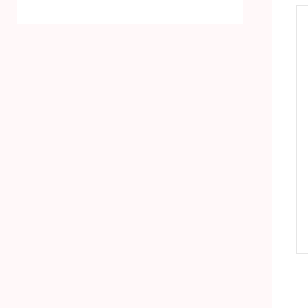
准品
H-1细小病毒DNA标准品
产品详情