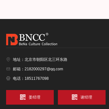
地址：北京市朝阳区北三环东路
邮箱：2182000297@qq.com
电话：18511767098
姜经理
谢经理