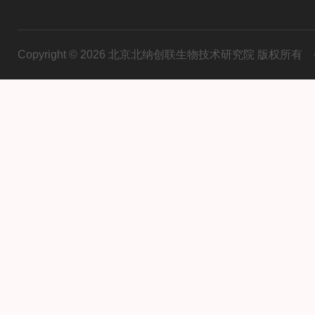
Copyright © 2026 北京北纳创联生物技术研究院 版权所有