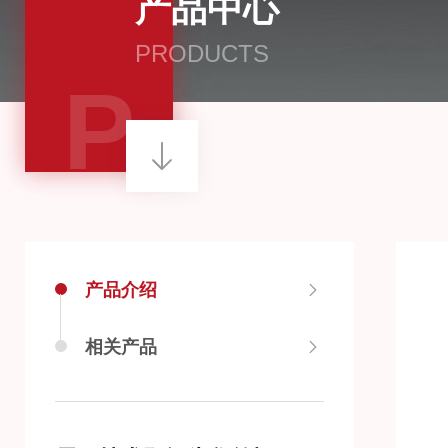
产品中心
PRODUCTS
P
产品介绍
相关产品