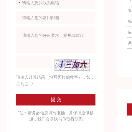
安
操
应
共
请输入计算结果（填写阿拉伯数字），如：
三加四=7
"注：请务必信息填写准确，并保持通讯畅
通，我们会尽快与你取得联系