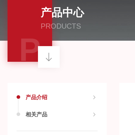
产品中心
PRODUCTS
P
产品介绍
相关产品