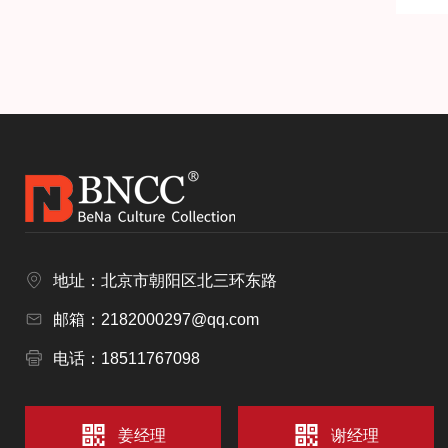
地址：北京市朝阳区北三环东路
邮箱：2182000297@qq.com
电话：18511767098
姜经理
谢经理