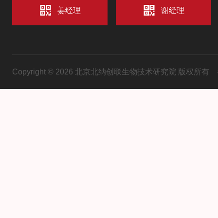
姜经理
谢经理
Copyright © 2026 北京北纳创联生物技术研究院 版权所有