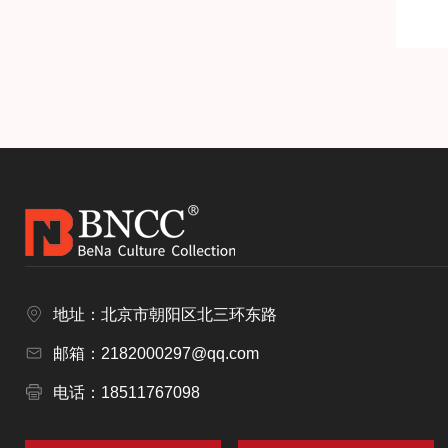
地址：北京市朝阳区北三环东路
邮箱：2182000297@qq.com
电话：18511767098