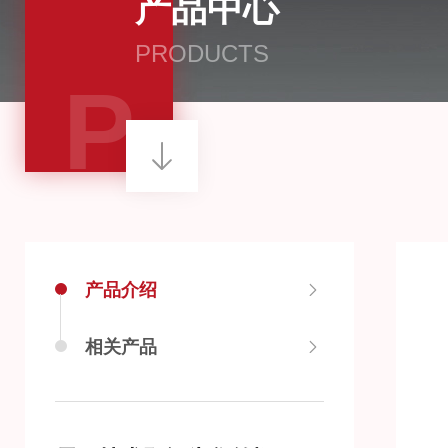
产品中心
PRODUCTS
P
产品介绍
相关产品