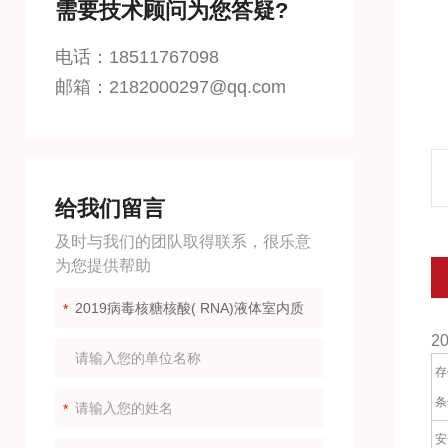
需要技术顾问为您答疑?
电话：18511767098
邮箱：2182000297@qq.com
给我们留言
及时与我们的团队取得联系，很乐意
为您提供帮助
2
存
条
安