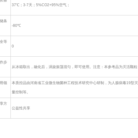
长条
37℃；3-7天；5%CO2+95%空气；
储条
-80℃
全等
0
作步
从冰箱取出，融化后，涡旋振荡混匀，即可使用。注意：本参考品为灭活颗粒
用领
本质控品由河南省工业微生物菌种工程技术研究中心研制，为人腺病毒19型
量控制等。
享方
公益性共享