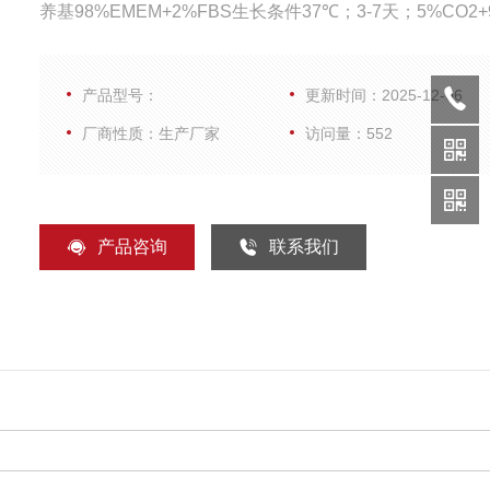
养基98%EMEM+2%FBS生长条件37℃；3-7天；5%CO2+
气；存储条件-80℃安全等级0操作步骤从冰箱取出，融化
旋振荡混匀，即可使用
产品型号：
更新时间：2025-12-06
厂商性质：生产厂家
访问量：552
产品咨询
联系我们