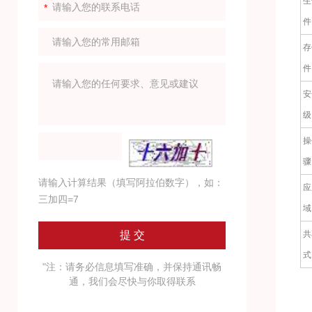
生
件
存
件
安
级
操
骤
请输入计算结果（填写阿拉伯数字），如：
应
三加四=7
域
共
式
"注：请务必信息填写准确，并保持通讯畅
通，我们会尽快与你取得联系