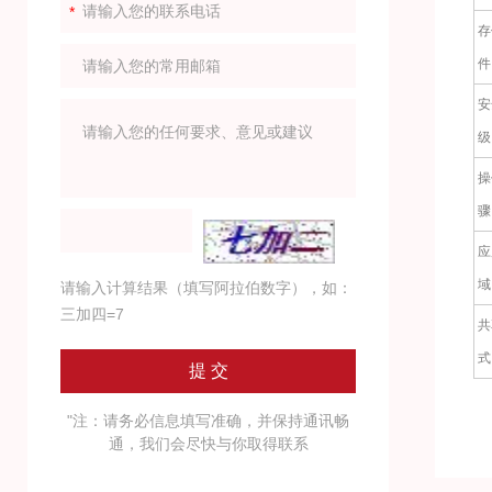
存
件
安
级
操
骤
应
域
请输入计算结果（填写阿拉伯数字），如：
三加四=7
共
式
"注：请务必信息填写准确，并保持通讯畅
通，我们会尽快与你取得联系