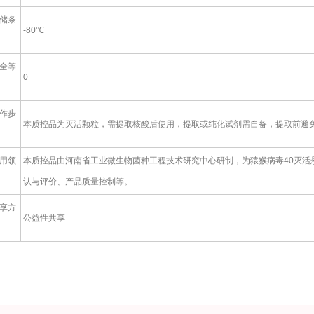
储条
-80℃
全等
0
作步
本质控品为灭活颗粒，需提取核酸后使用，提取或纯化试剂需自备，提取前避免反
用领
本质控品由河南省工业微生物菌种工程技术研究中心研制，为猿猴病毒40灭活
认与评价、产品质量控制等。
享方
公益性共享