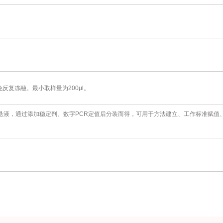
复冻融。最小取样量为200μl。
悬液，通过添加稳定剂、数字PCR定值后分装而得，可用于方法建立、工作标准赋值