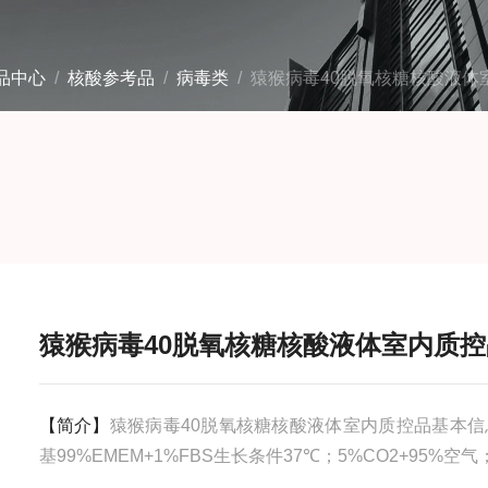
品中心
/
核酸参考品
/
病毒类
/ 猿猴病毒40脱氧核糖核酸液体
猿猴病毒40脱氧核糖核酸液体室内质控
【简介】
猿猴病毒40脱氧核糖核酸液体室内质控品基本信
基99%EMEM+1%FBS生长条件37℃；5%CO2+95%空气；
存储条件-80℃安全等级0操作步骤本质控品为灭活颗粒，