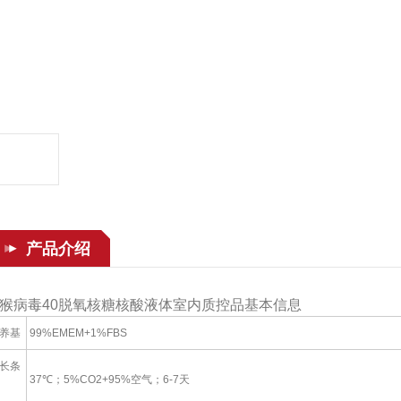
产品介绍
猴病毒40脱氧核糖核酸液体室内质控品基本信息
养基
99%EMEM+1%FBS
长条
37℃；5%CO2+95%空气；6-7天