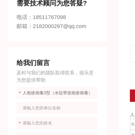
需要技术顾问为您答疑?
电话：18511767098
邮箱：2182000297@qq.com
给我们留言
及时与我们的团队取得联系，很乐意
为您提供帮助
人
生