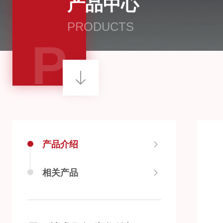
产品中心
PRODUCTS
P
产品介绍
相关产品