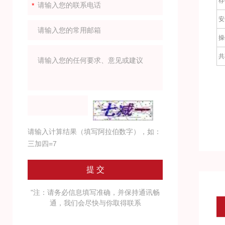
存
安
操
共
请输入计算结果（填写阿拉伯数字），如：
三加四=7
"注：请务必信息填写准确，并保持通讯畅
通，我们会尽快与你取得联系