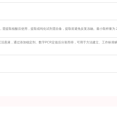
需提取核酸后使用，提取或纯化试剂需自备，提取前避免反复冻融。最小取样量为 20
灭活悬液，通过添加稳定剂、数字PCR定值后分装而得，可用于方法建立、工作标准