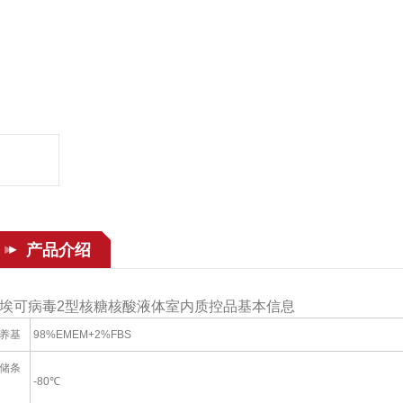
产品介绍
埃可病毒2型核糖核酸液体室内质控品基本信息
养基
98%EMEM+2%FBS
储条
-80℃