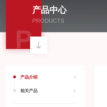
产品中心
PRODUCTS
P
产品介绍
相关产品