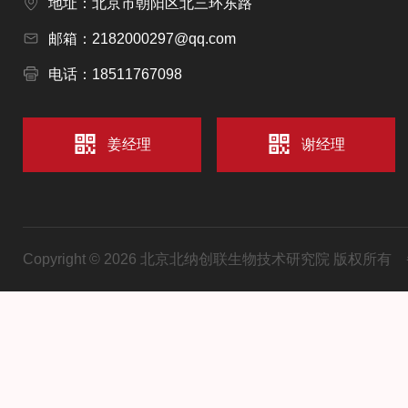
地址：北京市朝阳区北三环东路
邮箱：2182000297@qq.com
电话：18511767098
姜经理
谢经理
Copyright © 2026 北京北纳创联生物技术研究院 版权所有