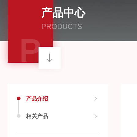
产品中心
PRODUCTS
P
产品介绍
相关产品