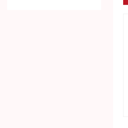
准品
H-1细小病毒DNA标准品
产品详情