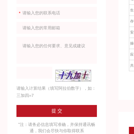
生
存
安
操
应
共
请输入计算结果（填写阿拉伯数字），如：
三加四=7
"注：请务必信息填写准确，并保持通讯畅
通，我们会尽快与你取得联系