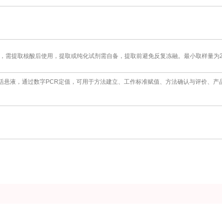
需提取核酸后使用，提取或纯化试剂需自备，提取前避免反复冻融。最小取样量为20
活悬液，通过数字PCR定值，可用于方法建立、工作标准赋值、方法确认与评价、产