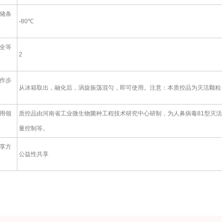
储条
-80℃
全等
2
作步
从冰箱取出，融化后，涡旋振荡混匀，即可使用。注意：本质控品为灭活颗粒，
用领
质控品由河南省工业微生物菌种工程技术研究中心研制，为人鼻病毒81型灭活
量控制等。
享方
公益性共享