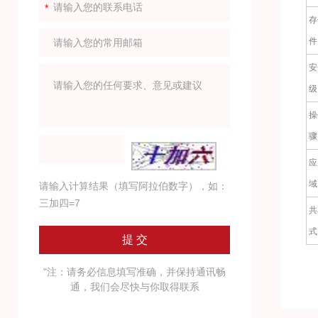
存
件
安
级
操
骤
应
域
请输入计算结果（填写阿拉伯数字），如：
三加四=7
共
式
"注：请务必信息填写准确，并保持通讯畅
通，我们会尽快与你取得联系