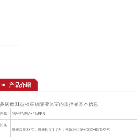
产品介绍
鼻病毒81型核糖核酸液体室内质控品基本信息
养基
98%EMEM+2%FBS
长条
培养温度33℃；培养时间1-7天；气体环境5%CO2+95%空气；