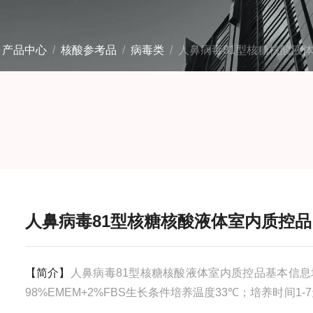
/
产品中心
/
核酸参考品
/
病毒类
/ 人鼻病毒81型核糖核酸液
人鼻病毒81型核糖核酸液体室内质控品
【简介】
人鼻病毒81型核糖核酸液体室内质控品基本信息
98%EMEM+2%FBS生长条件培养温度33℃；培养时间1-
体环境5%CO2+95%空气；存储条件-80℃安全等级2操