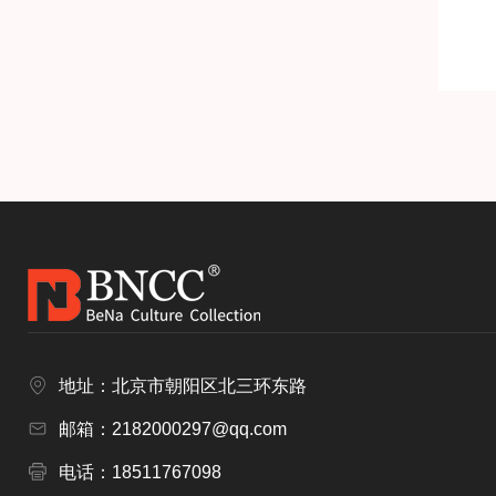
地址：北京市朝阳区北三环东路
邮箱：2182000297@qq.com
电话：18511767098