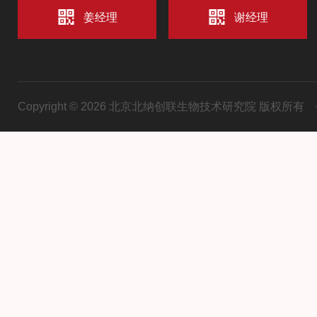
姜经理
谢经理
Copyright © 2026 北京北纳创联生物技术研究院 版权所有