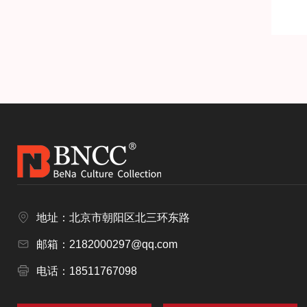
地址：北京市朝阳区北三环东路
邮箱：2182000297@qq.com
电话：18511767098