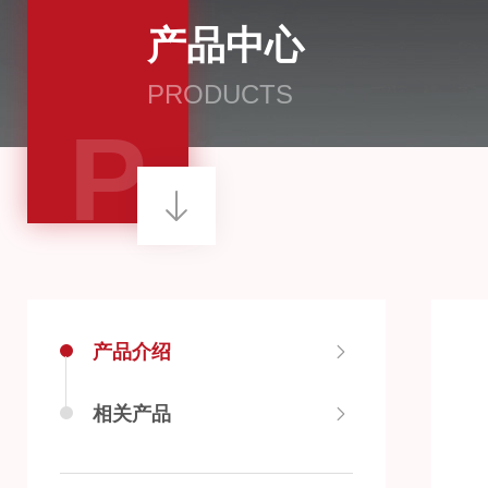
产品中心
PRODUCTS
P
产品介绍
相关产品