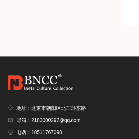
地址：北京市朝阳区北三环东路
邮箱：2182000297@qq.com
电话：18511767098