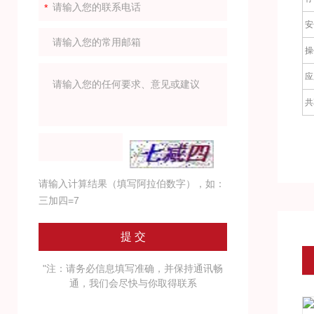
安
操
应
共
请输入计算结果（填写阿拉伯数字），如：
三加四=7
"注：请务必信息填写准确，并保持通讯畅
通，我们会尽快与你取得联系