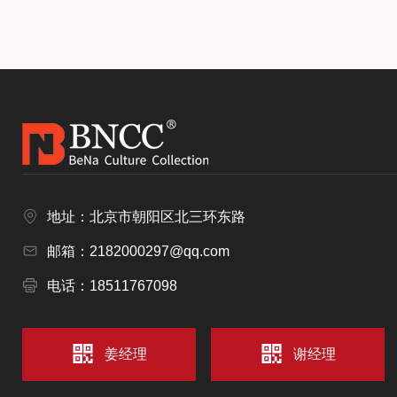
地址：北京市朝阳区北三环东路
邮箱：2182000297@qq.com
电话：18511767098
姜经理
谢经理