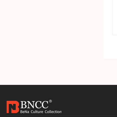
29型DNA标准品
H-1细小病毒DNA标准
产品详情
产品详情