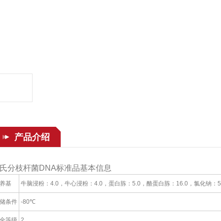
产品介绍
氏分枝杆菌DNA标准品基本信息
养基
牛脑浸粉：4.0，牛心浸粉：4.0，蛋白胨：5.0，酪蛋白胨：16.0，氯化钠：5.0，
储条件
-80℃
全等级
2