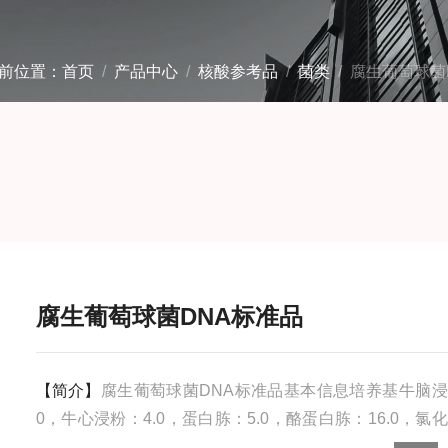
前位置：
首页
/
产品中心
/
核酸参考品
/
菌类
/ 腐生葡萄球菌
腐生葡萄球菌DNA标准品
【简介】
腐生葡萄球菌DNA标准品基本信息培养基牛脑浸
0，牛心浸粉：4.0，蛋白胨：5.0，酪蛋白胨：16.0，氯化
0，葡萄糖：2.0，：2.5，琼脂：13.5，pH：7.4±0.2（2