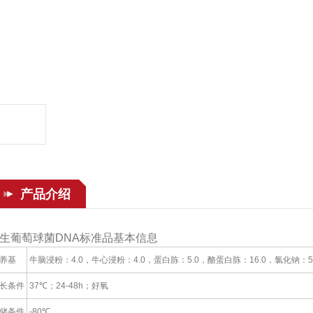
产品介绍
生葡萄球菌DNA标准品基本信息
养基
牛脑浸粉：4.0，牛心浸粉：4.0，蛋白胨：5.0，酪蛋白胨：16.0，氯化钠：5.0，
长条件
37℃；24-48h；好氧
储条件
-80℃