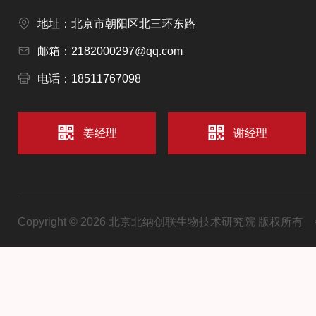
地址：北京市朝阳区北三环东路
邮箱：2182000297@qq.com
电话：18511767098
姜经理
谢经理
Copyright © 2026 北京北纳创联生物技术研究院 版权所有