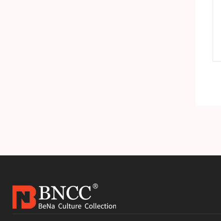
准品
耐热分枝杆菌DNA标准品
产品详情