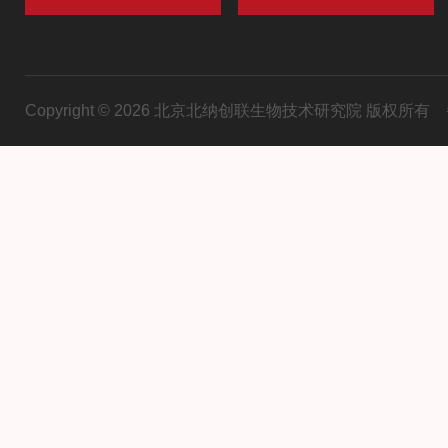
Copyright © 2026 北京北纳创联生物技术研究院 版权所有