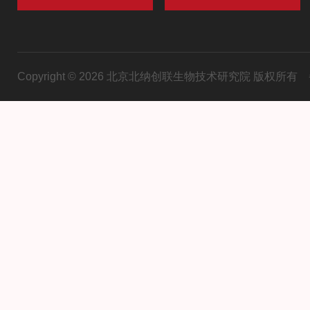
Copyright © 2026 北京北纳创联生物技术研究院 版权所有