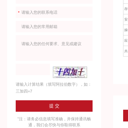
存
安
操
应
共
请输入计算结果（填写阿拉伯数字），如：
三加四=7
"注：请务必信息填写准确，并保持通讯畅
通，我们会尽快与你取得联系