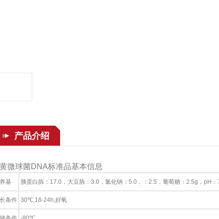
产品介绍
黄微球菌DNA标准品基本信息
养基
胰蛋白胨：17.0，大豆胨：3.0，氯化钠：5.0，：2.5，葡萄糖：2.5g，pH：7.
长条件
30℃,18-24h,好氧
储条件
-80℃