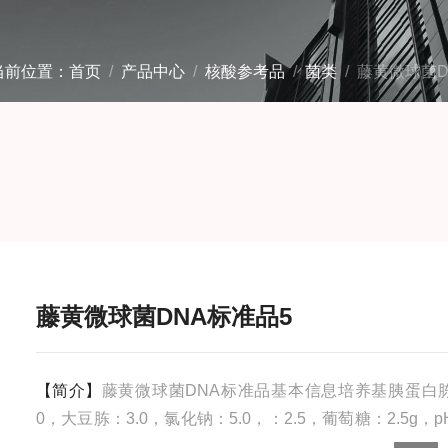
当前位置：
首页
/
产品中心
/
核酸参考品
/
菌类
/ 藤黄微球菌D
藤黄微球菌DNA标准品5
【简介】
藤黄微球菌DNA标准品基本信息培养基胰蛋白胨
0，大豆胨：3.0，氯化钠：5.0，：2.5，葡萄糖：2.5g，pH
±0.2（25℃）生长条件30℃,18-24h,好氧存储条件-80℃