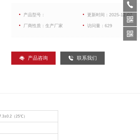
1操作步骤本标准品使用时，移至室温待融化后，震荡均匀
产品型号：
更新时间：2025-12-07
离心后使用，尽量避免反复冻融
厂商性质：生产厂家
访问量：629
产品咨询
联系我们
3±0.2（25℃）