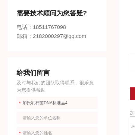
需要技术顾问为您答疑?
电话：18511767098
邮箱：2182000297@qq.com
给我们留言
及时与我们的团队取得联系，很乐意
为您提供帮助
加
培