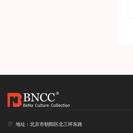
产品详情
产
地址：北京市朝阳区北三环东路