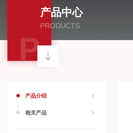
产品中心
PRODUCTS
P
产品介绍
相关产品