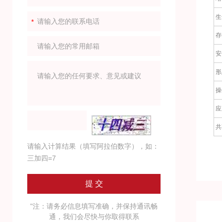
生
存
安
形
操
应
共
请输入计算结果（填写阿拉伯数字），如：
三加四=7
"注：请务必信息填写准确，并保持通讯畅
通，我们会尽快与你取得联系