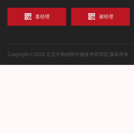
姜经理
谢经理
Copyright © 2026 北京北纳创联生物技术研究院 版权所有