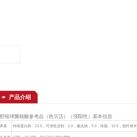
产品介绍
腔链球菌核酸参考品（热灭活）（强阳性）基本信息
养基
特殊蛋白胨：23.0，可溶性淀粉：1.0，氯化钠：5.0，琼脂：10.0，脱纤维羊血：