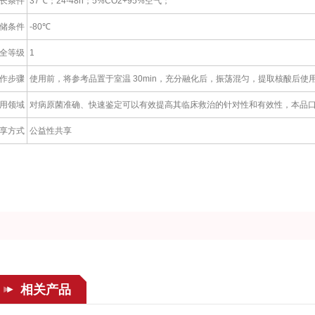
长条件
37℃；24-48h；5%CO2+95%空气；
储条件
-80℃
全等级
1
作步骤
使用前，将参考品置于室温 30min，充分融化后，振荡混匀，提取核酸后使
用领域
对病原菌准确、快速鉴定可以有效提高其临床救治的针对性和有效性，本品口
享方式
公益性共享
相关产品