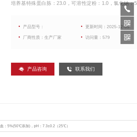
培养基特殊蛋白胨：23.0，可溶性淀粉：1.0，氯化钠：5
脂：10.0，脱纤维羊血：5%(50℃添加)，pH：7.3±0.2（
生长条件37℃
产品型号：
更新时间：2025-12-05
厂商性质：生产厂家
访问量：579
产品咨询
联系我们
5%(50℃添加)，pH：7.3±0.2（25℃）