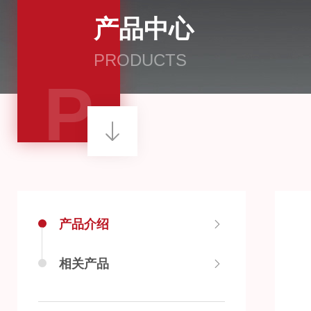
产品中心
PRODUCTS
P
产品介绍
相关产品