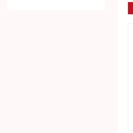
准品
赭曲霉DNA标准品
产品详情