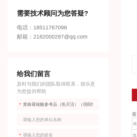
需要技术顾问为您答疑?
电话：18511767098
邮箱：2182000297@qq.com
给我们留言
及时与我们的团队取得联系，很乐意
为您提供帮助
黄
培
生