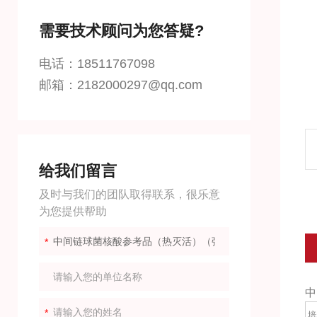
需要技术顾问为您答疑?
电话：18511767098
邮箱：2182000297@qq.com
给我们留言
及时与我们的团队取得联系，很乐意
为您提供帮助
中
培