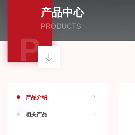
产品中心
PRODUCTS
P
产品介绍
相关产品