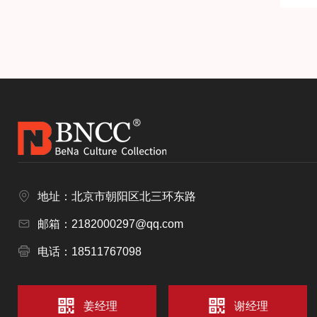
地址：北京市朝阳区北三环东路
邮箱：2182000297@qq.com
电话：18511767098
姜经理
谢经理