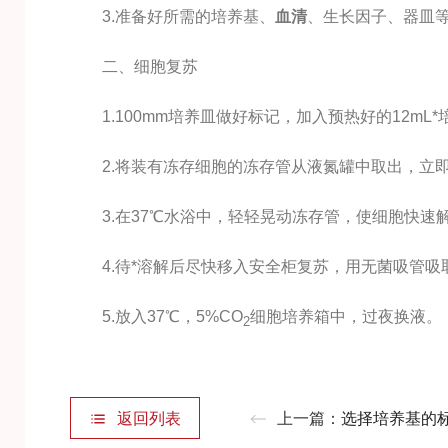
3.准备好所需的培养基、
血清
、生长因子、器皿
二、细胞复苏
1.100mm培养皿做好标记，加入预热好的12mL*
2.将装有冻存细胞的冻存管从液氮罐中取出，立即
3.在37℃水浴中，轻轻晃动冻存管，使细胞快速解冻
4.待*溶解后尽快移入安全柜复苏，用无菌吸管吸
5.放入37℃，5%CO
细胞培养箱中，过夜换液。
2
返回列表
上一篇：
选择培养基的标